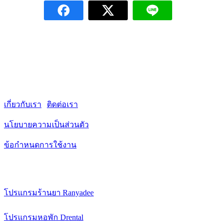
QSOFTTECH
ครบเครื่องเรื่องซอฟต์แวร์ เข้าใจทุกโจทย์ธุรกิจไทย
รวมศูนย์ข้อมูล สู่การเติบโตที่ยั่งยืน
เกี่ยวกับเรา
|
ติดต่อเรา
นโยบายความเป็นส่วนตัว
ข้อกำหนดการใช้งาน
ซอฟต์แวร์และบริการ
โปรแกรมร้านยา Ranyadee
โปรแกรมพิมพ์ฉลากยา RanyaLabel
โปรแกรมหอพัก Drental