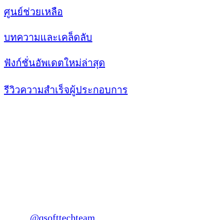
ศูนย์ช่วยเหลือ
บทความและเคล็ดลับ
ฟังก์ชั่นอัพเดตใหม่ล่าสุด
รีวิวความสำเร็จผู้ประกอบการ
ติดต่อและติดตาม QSOFTTECH
โทร: 099-3694654, 063-2498795
Line :
@qsofttechteam