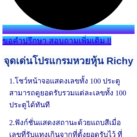
ขอคำปรึกษา สอบถามเพิ่มเติม !!
จุดเด่นโปรแกรมหวยหุ้น Richy
1.โชว์หน้าจอแสดงเลขทั้ง 100 ประตู
สามารถดูยอดรับรวมแต่ละเลขทั้ง 100
ประตูได้ทันที
2.ฟังก์ชั่นแสดงสถานะด้วยแถบสีเมื่อ
เลขที่รับแทงเกินจากที่ตั้งยอดรับไว้ ที่