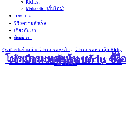
Richest
Mahalotto (เว็บใหม่)
บทความ
รีวิวความสำเร็จ
เกี่ยวกับเรา
ติดต่อเรา
Qsofttech-จำหน่ายโปรแกรมธุรกิจ
>
โปรแกรมหวยหุ้น Richy
โปรแกรมหวยหุ้น Richy เพื่อ
เจ้ามือหวยหุ้นรอบด้าน ซื้อ
ขาด!